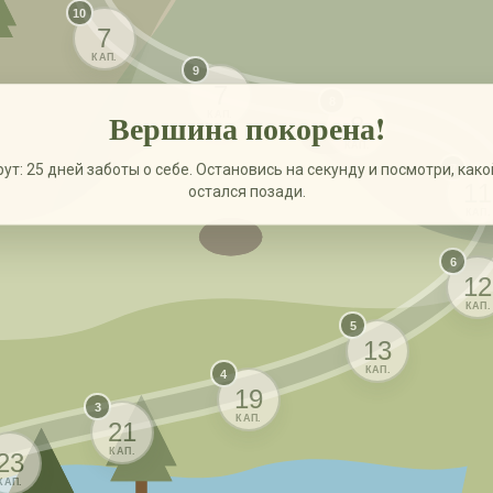
10
7
КАП.
9
7
8
Вершина покорена!
КАП.
8
КАП.
т: 25 дней заботы о себе. Остановись на секунду и посмотри, как
7
11
остался позади.
КАП.
6
12
КАП.
5
13
КАП.
4
19
3
КАП.
21
КАП.
23
КАП.