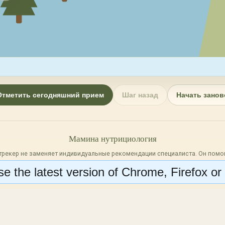
Отметить сегодняшний прием
Шаг назад
Начать занов
Мамина нутрициология
трекер не заменяет индивидуальные рекомендации специалиста. Он помог
ежедневный прием и видеть путь целиком.
e the latest version of Chrome, Firefox or 