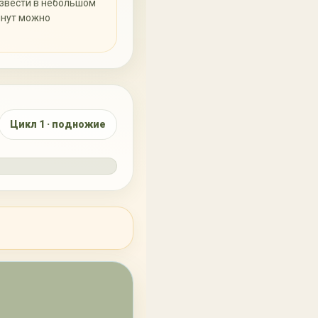
азвести в небольшом
инут можно
15
13
КАП.
Цикл 1 · подножие