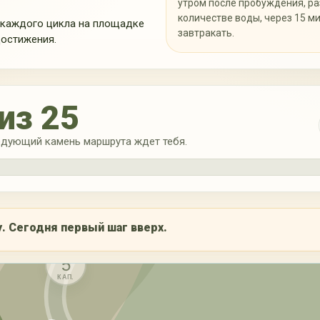
утром после пробуждения, р
КАП.
количестве воды, через 15 м
 каждого цикла на площадке
завтракать.
остижения.
из 25
14
18
КАП.
ледующий камень маршрута ждет тебя.
й участок
13
20
КАП.
12
22
у. Сегодня первый шаг вверх.
КАП.
11
5
КАП.