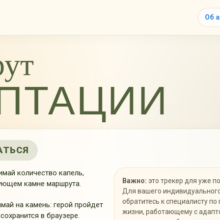
Об 
22
ут
КА
21
7
вершина
ПТАЦИИ
20
КАП.
7
КАП.
19
7
КАП.
АТЬСЯ
18
май количество капель,
10
Важно:
это трекер для уже п
ующем камне маршрута.
КАП.
Для вашего индивидуальног
17
11
обратитесь к специалисту по
май на камень: герой пройдет
16
жизни, работающему с адапт
КАП.
 сохранится в браузере.
12