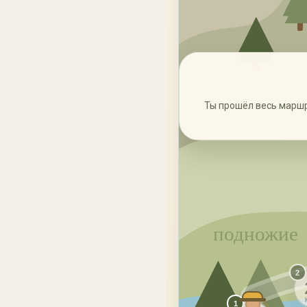
Ты прошёл весь маршру
подножие
2
1