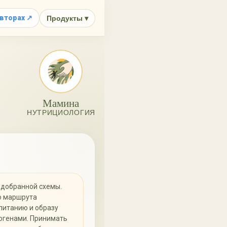
23
5
авторах ↗
Продукты ▾
КАП.
5
П.
Мамина
НУТРИЦИОЛОГИЯ
одобранной схемы.
о маршрута
 питанию и образу
огенами. Принимать