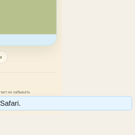
о
ает не забывать
Safari.